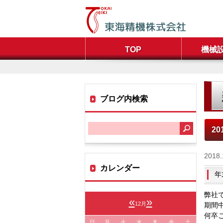
TOP
機械
ブログ内検索
20
2018.
カレンダー
年
弊社
«
»
12月
期間
何卒
日
月
火
水
木
金
土