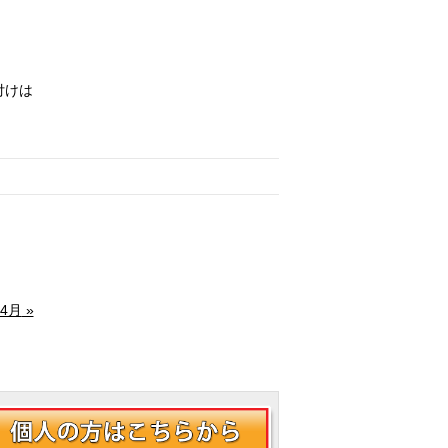
付けは
04月
»