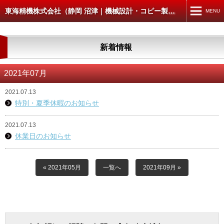
東海精機株式会社（静岡 沼津｜機械設計・コピー製本スキャン）
MENU
MENU
新着情報
TOP
機械設計・製図
2021年07月
コピー・製本・スキャン
2021.07.13
特別・夏季休暇のお知らせ
コピー・データ出力
2021.07.13
製本
休業日のお知らせ
スキャン
« 2021年05月
一覧へ
2021年09月 »
CAD入出力
建築・土木の方へ
4D-WORKS