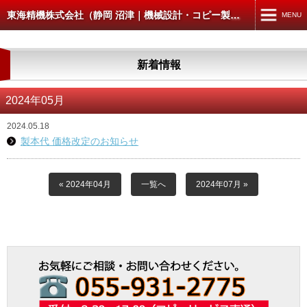
東海精機株式会社（静岡 沼津｜機械設計・コピー製本スキャン）
MENU
MENU
新着情報
TOP
機械設計・製図
2024年05月
コピー・製本・スキャン
2024.05.18
製本代 価格改定のお知らせ
コピー・データ出力
製本
« 2024年04月
一覧へ
2024年07月 »
スキャン
CAD入出力
建築・土木の方へ
4D-WORKS